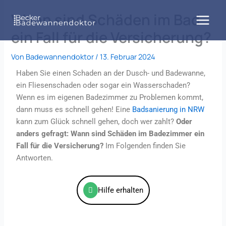
Zum
Wann sind Schäden im Bad
Inhalt
springen
ein Fall für die Versicherung?
Von
Badewannendoktor
/
13. Februar 2024
Haben Sie einen Schaden an der Dusch- und Badewanne,
ein Fliesenschaden oder sogar ein Wasserschaden?
Wenn es im eigenen Badezimmer zu Problemen kommt,
dann muss es schnell gehen! Eine
Badsanierung in NRW
kann zum Glück schnell gehen, doch wer zahlt?
Oder
anders gefragt: Wann sind Schäden im Badezimmer ein
Fall für die Versicherung?
Im Folgenden finden Sie
Antworten.
Hilfe erhalten